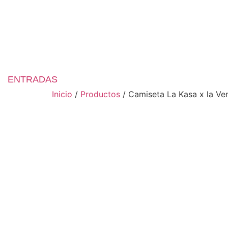
Saltar
al
INICIO
ARTIS
contenido
ENTRADAS
Inicio
/
Productos
/ Camiseta La Kasa x la Ve