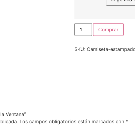
Camiseta
Comprar
La
Kasa
x
la
SKU:
Camiseta-estampado
Ventana
cantidad
 la Ventana”
blicada.
Los campos obligatorios están marcados con
*