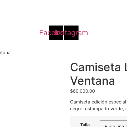
TAS
UBICACIÓN
EMPRENDIMIENTOS
ED
Facebook
Instagram
ntana
Camiseta L
Ventana
$
60,000.00
Camiseta edición especial
negro, estampado verde, 
Talla